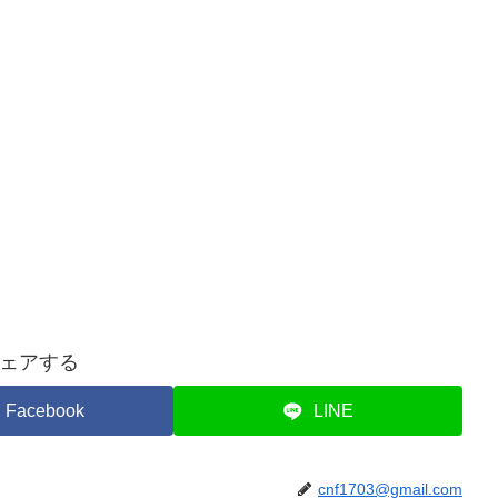
ェアする
Facebook
LINE
cnf1703@gmail.com