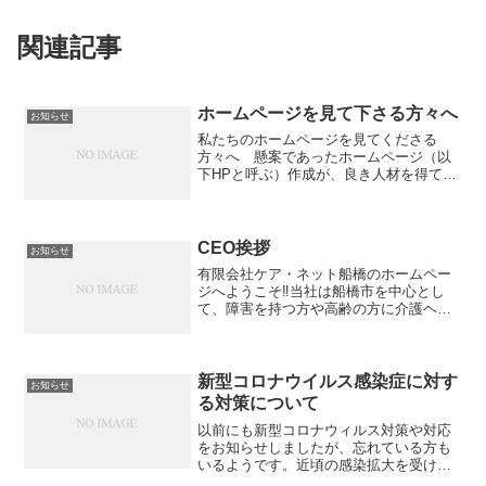
関連記事
ホームページを見て下さる方々へ
お知らせ
私たちのホームページを見てくださる
方々へ 懸案であったホームページ（以
下HPと呼ぶ）作成が、良き人材を得てス
タートできたことは、大きな喜びです。
はじめは、HPについて知見のある方が見
ると幼稚であっても、見直しを続け豊か
な内容に育つことを切望...
CEO挨拶
お知らせ
有限会社ケア・ネット船橋のホームペー
ジへようこそ‼当社は船橋市を中心とし
て、障害を持つ方や高齢の方に介護ヘル
パーを派遣する事業所です。発足は２０
０５年4月。元々、NPO法人船橋障害者自
立生活センターの関係者を中心に設立さ
れたこともあって、障...
新型コロナウイルス感染症に対す
お知らせ
る対策について
以前にも新型コロナウィルス対策や対応
をお知らせしましたが、忘れている方も
いるようです。近頃の感染拡大を受け、
改めて対策や対応について周知させてい